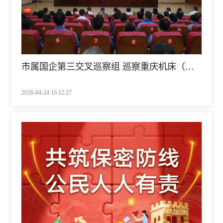
市属国企第三交叉巡察组 巡察重庆机床（集团）有限责任公司党委 工作动员会召开
2026-04-24 16:12:27