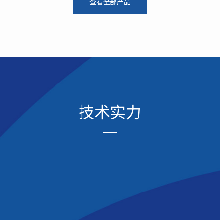
查看全部产品
技术实力