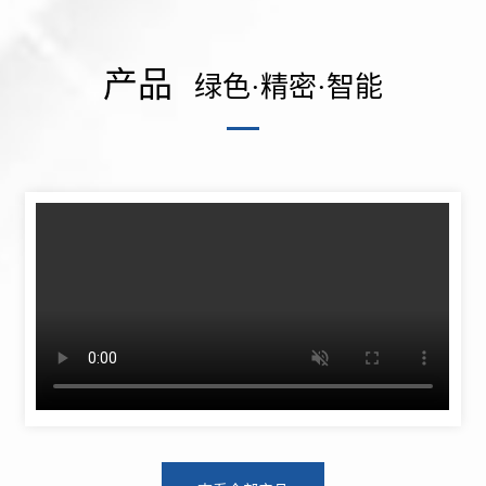
产品
绿色·精密·智能