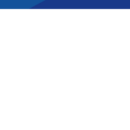
研发实力
荣誉奖励