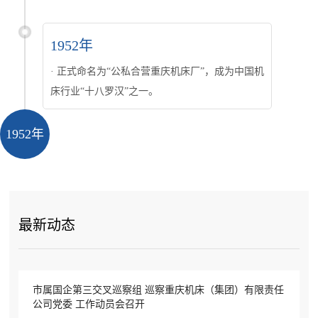
1952年
· 正式命名为“公私合营重庆机床厂”，成为中国机
床行业“十八罗汉”之一。
1952年
最新动态
市属国企第三交叉巡察组 巡察重庆机床（集团）有限责任
公司党委 工作动员会召开