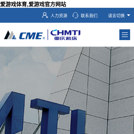
爱游戏体育,爱游戏官方网站
人力资源
联系我们
语言切换