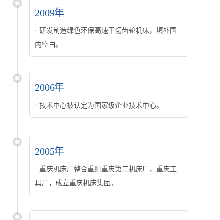
2009年
· 研发制造绿色环保高速干切齿轮机床，填补国
内空白。
2006年
· 技术中心被认定为国家级企业技术中心。
2005年
· 重庆机床厂整合重组重庆第二机床厂、重庆工
具厂，成立重庆机床集团。