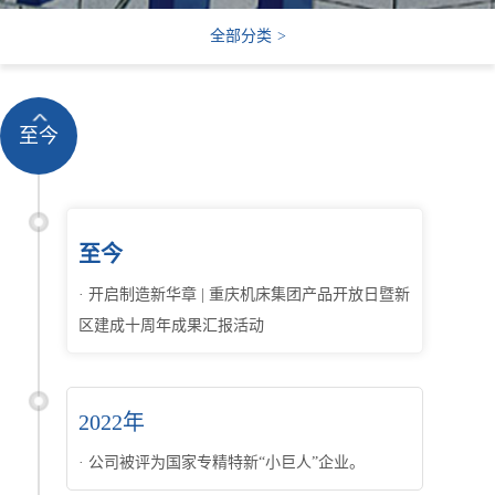
全部分类
>
至今
至今
· 开启制造新华章 | 重庆机床集团产品开放日暨新
区建成十周年成果汇报活动
2022年
· 公司被评为国家专精特新“小巨人”企业。