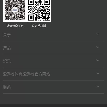
微信公众平台
官方手机版
关于
产品
资讯
爱游戏体育,爱游戏官方网站
联系