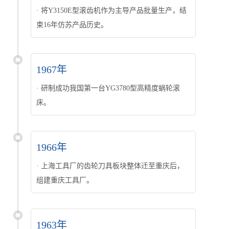
· 将Y3150E型滚齿机作为主导产品批量生产，结
束16年仿苏产品历史。
1967年
· 研制成功我国第一台YG3780型高精度蜗轮滚
床。
1966年
· 上海工具厂的齿轮刀具板块整体迁至重庆后，
组建重庆工具厂。
1963年