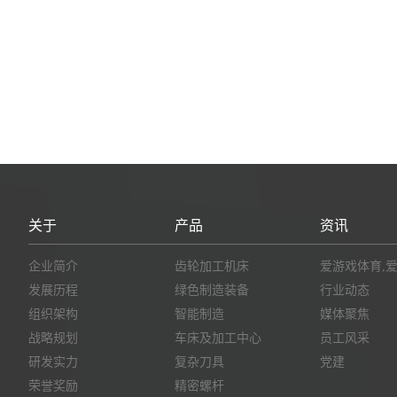
关于
产品
资讯
企业简介
齿轮加工机床
爱游戏体育,
发展历程
绿色制造装备
行业动态
组织架构
智能制造
媒体聚焦
战略规划
车床及加工中心
员工风采
研发实力
复杂刀具
党建
荣誉奖励
精密螺杆