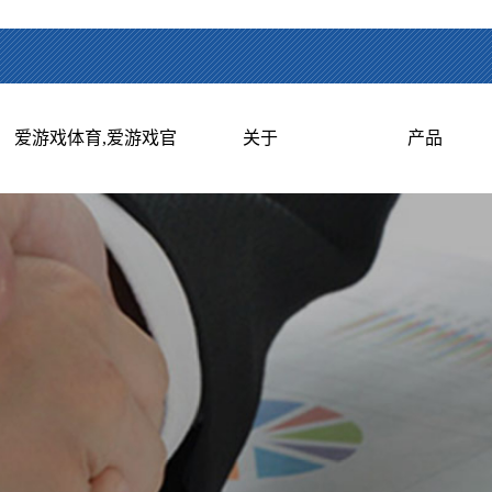
爱游戏体育,爱游戏官
关于
产品
方网站