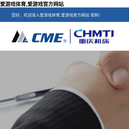
爱游戏体育,爱游戏官方网站
您好，欢迎进入爱游戏体育,爱游戏官方网站 官网！