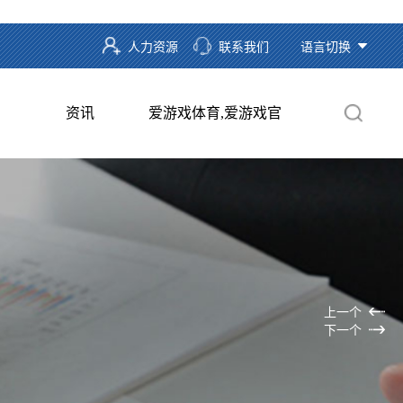
人力资源
联系我们
语言切换
资讯
爱游戏体育,爱游戏官
方网站
上一个
下一个