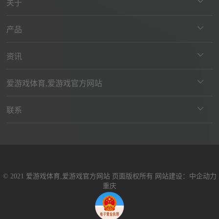
关于
产品
资讯
爱游戏体育,爱游戏官方网站
联系
©️ 2021 爱游戏体育,爱游戏官方网站 页面版权所有 网站建设：中企动力
重庆